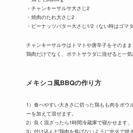
・チャンキーサルサ大さじ2
・焼肉のたれ大さじ2
・ピーナッツバター大さじ1/2（ない時はゴマ
チャンキーサルサはトマトや唐辛子をそのまま
鶏肉だけでなく、ポテトサラダに混ぜると一気
メキシコ風BBQの作り方
1）食べやすい大きさに切った鶏もも肉をボウ
ーを加えて混ぜます。
2）良く混ざったら1時間冷蔵庫で寝かせます。
3）付け込んだ鶏肉を焦げないように中火で焼