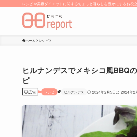
レシピや美容ダイエットに関するちょっと暮らしを豊かにするお役立ち
ホーム
レシピ
ヒルナンデスでメキシコ風BBQ
ピ
広告
レシピ
ヒルナンデス
2024年2月5日
2024年2