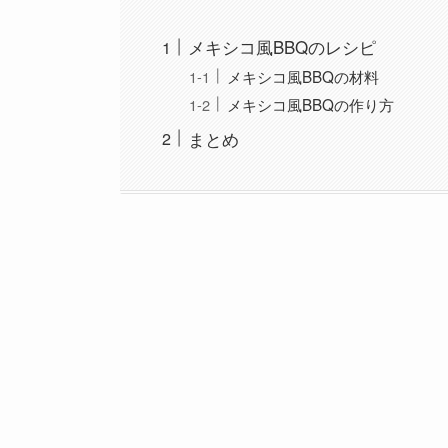
メキシコ風BBQのレシピ
メキシコ風BBQの材料
メキシコ風BBQの作り方
まとめ