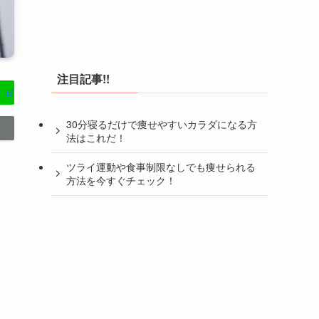
注目記事!!
30分寝るだけで痩せやすいカラダになる方
法はこれだ！
ツライ運動や食事制限なしでも痩せられる
方法を今すぐチェック！