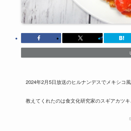
2024年2月5日放送のヒルナンデスでメキシコ
教えてくれたのは食文化研究家のスギアカツキ