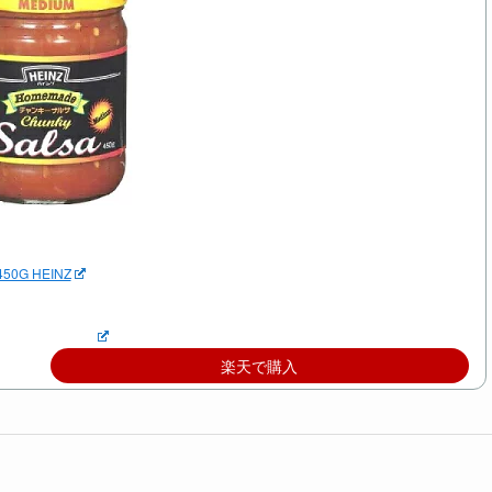
G HEINZ
楽天で購入