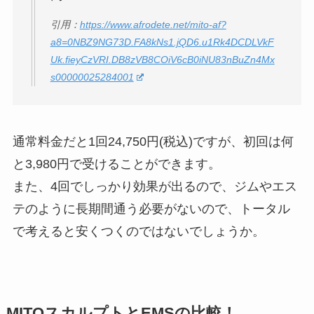
引用：
https://www.afrodete.net/mito-af?
a8=0NBZ9NG73D.FA8kNs1.jQD6.u1Rk4DCDLVkF
Uk.fieyCzVRI.DB8zVB8COiV6cB0iNU83nBuZn4Mx
s00000025284001
通常料金だと1回24,750円(税込)ですが、初回は何
と3,980円で受けることができます。
また、4回でしっかり効果が出るので、ジムやエス
テのように長期間通う必要がないので、トータル
で考えると安くつくのではないでしょうか。
MITOスカルプトとEMSの比較！