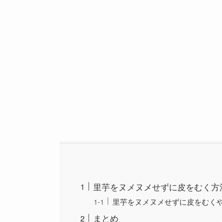
里芋をヌメヌメせずに皮をむく方
里芋をヌメヌメせずに皮をむく
まとめ