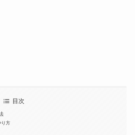
目次
法
やり方