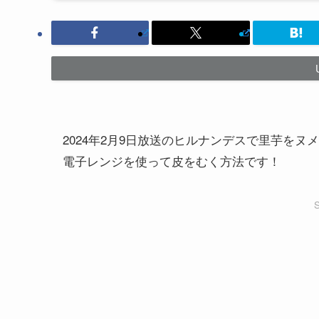
2024年2月9日放送のヒルナンデスで里芋を
電子レンジを使って皮をむく方法です！