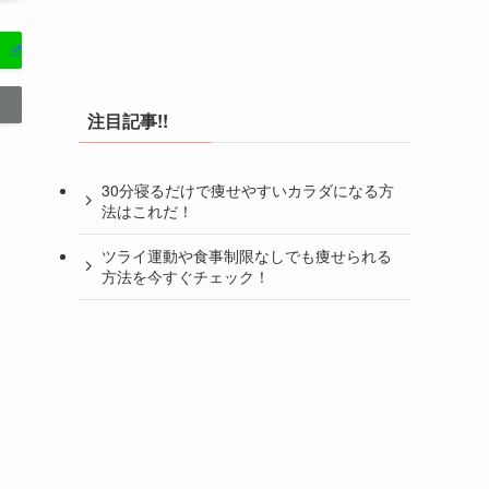
注目記事!!
30分寝るだけで痩せやすいカラダになる方
法はこれだ！
ツライ運動や食事制限なしでも痩せられる
方法を今すぐチェック！