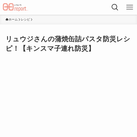
ホーム
レシピ
リュウジさんの蒲焼缶詰パスタ防災レシ
ピ！【キンスマ子連れ防災】