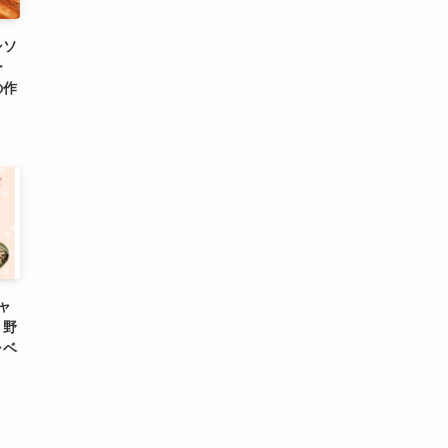
シソ
ー
の作
ャ
・野
ャベ