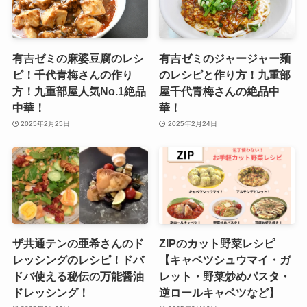
有吉ゼミの麻婆豆腐のレシ
有吉ゼミのジャージャー麺
ピ！千代青梅さんの作り
のレシピと作り方！九重部
方！九重部屋人気No.1絶品
屋千代青梅さんの絶品中
中華！
華！
2025年2月25日
2025年2月24日
ザ共通テンの亜希さんのド
ZIPのカット野菜レシピ
レッシングのレシピ！ドバ
【キャベツシュウマイ・ガ
ドバ使える秘伝の万能醤油
レット・野菜炒めパスタ・
ドレッシング！
逆ロールキャベツなど】