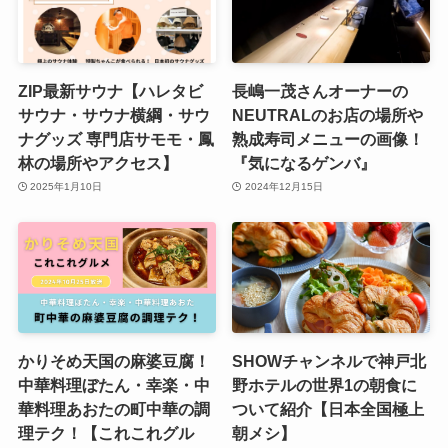
ZIP最新サウナ【ハレタビ
長嶋一茂さんオーナーの
サウナ・サウナ横綱・サウ
NEUTRALのお店の場所や
ナグッズ 専門店サモモ・鳳
熟成寿司メニューの画像！
林の場所やアクセス】
『気になるゲンバ』
2025年1月10日
2024年12月15日
かりそめ天国の麻婆豆腐！
SHOWチャンネルで神戸北
中華料理ぼたん・幸楽・中
野ホテルの世界1の朝食に
華料理あおたの町中華の調
ついて紹介【日本全国極上
理テク！【これこれグル
朝メシ】