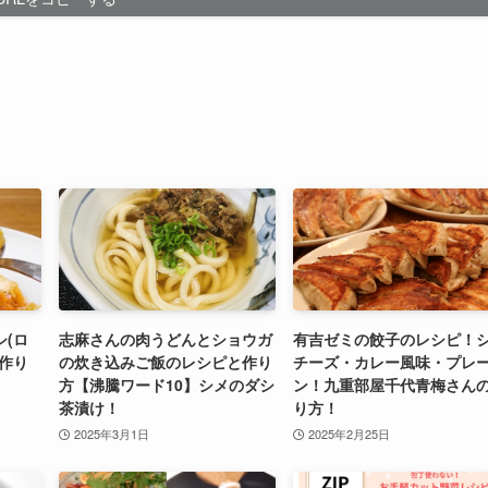
(ロ
志麻さんの肉うどんとショウガ
有吉ゼミの餃子のレシピ！
作り
の炊き込みご飯のレシピと作り
チーズ・カレー風味・プレ
方【沸騰ワード10】シメのダシ
ン！九重部屋千代青梅さん
茶漬け！
り方！
2025年3月1日
2025年2月25日