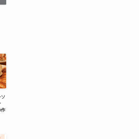
シソ
ー
の作