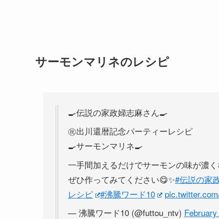
サーモンマリネのレシピ
🍳伝説の家政婦志麻さん🍳
㊗️出川還暦記念パーティーレシピ
🍳サーモンマリネ🍳
一手間加えるだけでサーモンの味が濃くな
ぜひ作ってみてください😋✨
#伝説の家
レシピ
#沸騰ワード10
pic.twitter.c
— 沸騰ワード10 (@futtou_ntv)
February