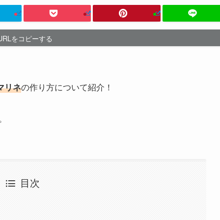
URLをコピーする
の作り方について紹介！
マリネ
。
目次