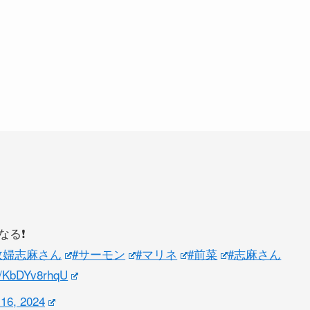
る❗️
政婦志麻さん
#サーモン
#マリネ
#前菜
#志麻さん
om/KbDYv8rhqU
 16, 2024