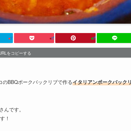
URLをコピーする
トコのBBQポークバックリブで作る
イタリアンポークバック
さんです。
です！