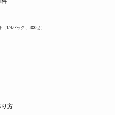
材料
1/4パック、300ｇ）
作り方