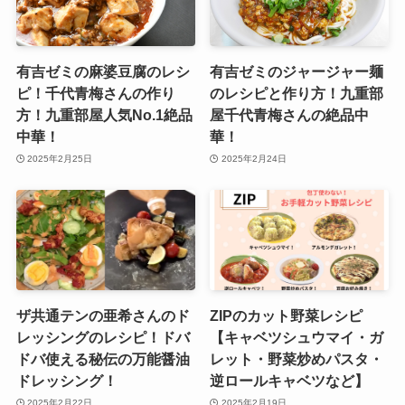
有吉ゼミの麻婆豆腐のレシ
有吉ゼミのジャージャー麺
ピ！千代青梅さんの作り
のレシピと作り方！九重部
方！九重部屋人気No.1絶品
屋千代青梅さんの絶品中
中華！
華！
2025年2月25日
2025年2月24日
ザ共通テンの亜希さんのド
ZIPのカット野菜レシピ
レッシングのレシピ！ドバ
【キャベツシュウマイ・ガ
ドバ使える秘伝の万能醤油
レット・野菜炒めパスタ・
ドレッシング！
逆ロールキャベツなど】
2025年2月22日
2025年2月19日