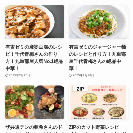
有吉ゼミの麻婆豆腐のレシ
有吉ゼミのジャージャー麺
ピ！千代青梅さんの作り
のレシピと作り方！九重部
方！九重部屋人気No.1絶品
屋千代青梅さんの絶品中
中華！
華！
2025年2月25日
2025年2月24日
ザ共通テンの亜希さんのド
ZIPのカット野菜レシピ