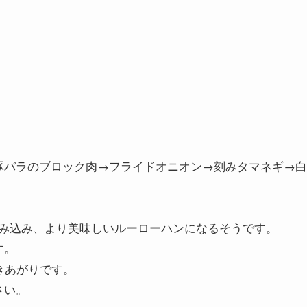
豚バラのブロック肉→フライドオニオン→刻みタマネギ→白
み込み、より美味しいルーローハンになるそうです。
す。
きあがりです。
さい。