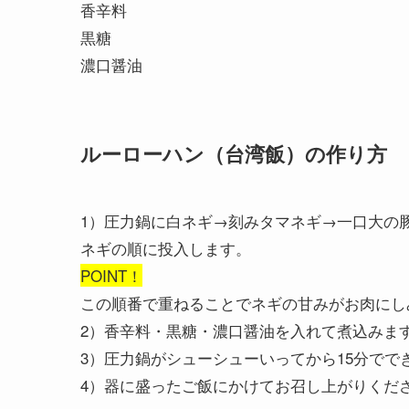
香辛料
黒糖
濃口醤油
ルーローハン（台湾飯）の作り方
1）圧力鍋に白ネギ→刻みタマネギ→一口大の
ネギの順に投入します。
POINT！
この順番で重ねることでネギの甘みがお肉にし
2）香辛料・黒糖・濃口醤油を入れて煮込みま
3）圧力鍋がシューシューいってから15分でで
4）器に盛ったご飯にかけてお召し上がりくだ