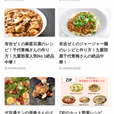
有吉ゼミの麻婆豆腐のレシ
有吉ゼミのジャージャー麺
ピ！千代青梅さんの作り
のレシピと作り方！九重部
方！九重部屋人気No.1絶品
屋千代青梅さんの絶品中
中華！
華！
2025年2月25日
2025年2月24日
ザ共通テンの亜希さんのド
ZIPのカット野菜レシピ