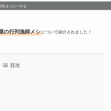
URLをコピーする
屋の行列漁師メシ
について紹介されました！
目次