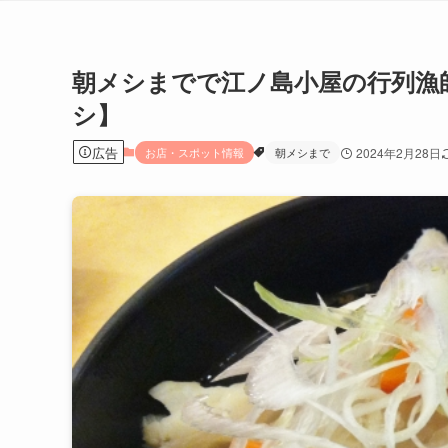
朝メシまでで江ノ島小屋の行列漁
シ】
広告
お店・スポット情報
朝メシまで
2024年2月28日