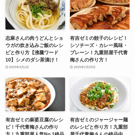
志麻さんの肉うどんとショ
有吉ゼミの餃子のレシピ！
ウガの炊き込みご飯のレシ
シソチーズ・カレー風味・
ピと作り方【沸騰ワード
プレーン！九重部屋千代青
10】シメのダシ茶漬け！
梅さんの作り方！
2025年3月1日
2025年2月25日
有吉ゼミの麻婆豆腐のレシ
有吉ゼミのジャージャー麺
ピ！千代青梅さんの作り
のレシピと作り方！九重部
方！九重部屋人気No.1絶品
屋千代青梅さんの絶品中