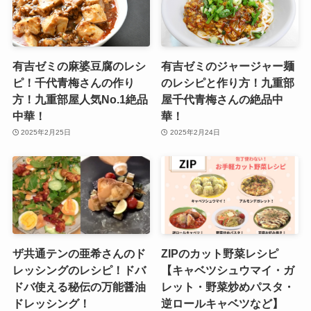
有吉ゼミの麻婆豆腐のレシ
有吉ゼミのジャージャー麺
ピ！千代青梅さんの作り
のレシピと作り方！九重部
方！九重部屋人気No.1絶品
屋千代青梅さんの絶品中
中華！
華！
2025年2月25日
2025年2月24日
ザ共通テンの亜希さんのド
ZIPのカット野菜レシピ
レッシングのレシピ！ドバ
【キャベツシュウマイ・ガ
ドバ使える秘伝の万能醤油
レット・野菜炒めパスタ・
ドレッシング！
逆ロールキャベツなど】