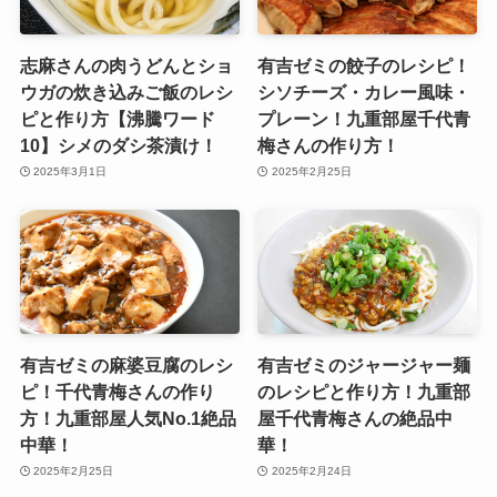
志麻さんの肉うどんとショ
有吉ゼミの餃子のレシピ！
ウガの炊き込みご飯のレシ
シソチーズ・カレー風味・
ピと作り方【沸騰ワード
プレーン！九重部屋千代青
10】シメのダシ茶漬け！
梅さんの作り方！
2025年3月1日
2025年2月25日
有吉ゼミの麻婆豆腐のレシ
有吉ゼミのジャージャー麺
ピ！千代青梅さんの作り
のレシピと作り方！九重部
方！九重部屋人気No.1絶品
屋千代青梅さんの絶品中
中華！
華！
2025年2月25日
2025年2月24日