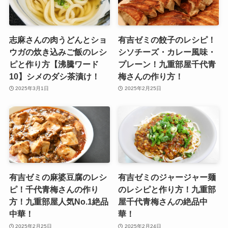
志麻さんの肉うどんとショ
有吉ゼミの餃子のレシピ！
ウガの炊き込みご飯のレシ
シソチーズ・カレー風味・
ピと作り方【沸騰ワード
プレーン！九重部屋千代青
10】シメのダシ茶漬け！
梅さんの作り方！
2025年3月1日
2025年2月25日
有吉ゼミの麻婆豆腐のレシ
有吉ゼミのジャージャー麺
ピ！千代青梅さんの作り
のレシピと作り方！九重部
方！九重部屋人気No.1絶品
屋千代青梅さんの絶品中
中華！
華！
2025年2月25日
2025年2月24日