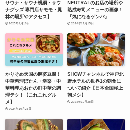
サウナ・サウナ横綱・サウ
NEUTRALのお店の場所や
ナグッズ 専門店サモモ・鳳
熟成寿司メニューの画像！
林の場所やアクセス】
『気になるゲンバ』
2025年1月10日
2024年12月15日
かりそめ天国の麻婆豆腐！
SHOWチャンネルで神戸北
中華料理ぼたん・幸楽・中
野ホテルの世界1の朝食に
華料理あおたの町中華の調
ついて紹介【日本全国極上
理テク！【これこれグル
朝メシ】
メ】
2024年10月25日
2024年10月25日