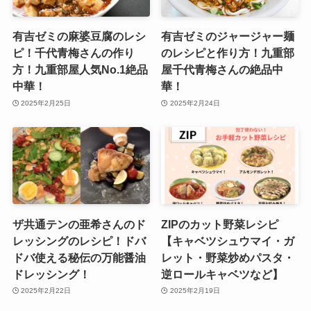
有吉ゼミの麻婆豆腐のレシ
有吉ゼミのジャージャー麺
ピ！千代青梅さんの作り
のレシピと作り方！九重部
方！九重部屋人気No.1絶品
屋千代青梅さんの絶品中
中華！
華！
2025年2月25日
2025年2月24日
ザ共通テンの亜希さんのド
ZIPのカット野菜レシピ
レッシングのレシピ！ドバ
【キャベツシュウマイ・ガ
ドバ使える秘伝の万能醤油
レット・野菜炒めパスタ・
ドレッシング！
逆ロールキャベツなど】
2025年2月22日
2025年2月19日