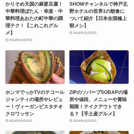
かりそめ天国の麻婆豆腐！
SHOWチャンネルで神戸北
中華料理ぼたん・幸楽・中
野ホテルの世界1の朝食に
華料理あおたの町中華の調
ついて紹介【日本全国極上
理テク！【これこれグル
朝メシ】
メ】
2024年10月25日
2024年10月25日
ホンマでっかTVのテコール
ZIPのソバープSOBAPの場
ジャンティの場所やレビュ
所や値段、メニューや賞味
ー！ヴィーガンピスタチオ
期限！テイクアウトでき
クロワッサン
る？【手土産グルメ】
2024年10月23日
2024年10月22日