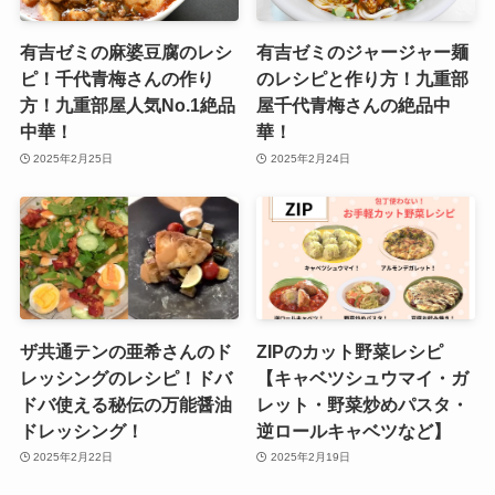
有吉ゼミの麻婆豆腐のレシ
有吉ゼミのジャージャー麺
ピ！千代青梅さんの作り
のレシピと作り方！九重部
方！九重部屋人気No.1絶品
屋千代青梅さんの絶品中
中華！
華！
2025年2月25日
2025年2月24日
ザ共通テンの亜希さんのド
ZIPのカット野菜レシピ
レッシングのレシピ！ドバ
【キャベツシュウマイ・ガ
ドバ使える秘伝の万能醤油
レット・野菜炒めパスタ・
ドレッシング！
逆ロールキャベツなど】
2025年2月22日
2025年2月19日