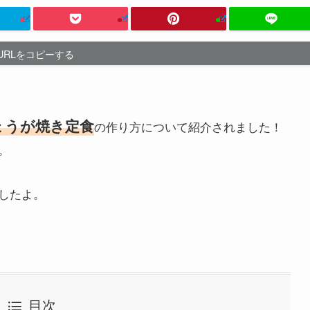
URLをコピーする
ょうが焼き定食
の作り方について紹介されました！
。
したよ。
目次