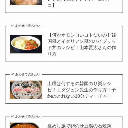
コ】
あわせて読みたい
【何かオモシロいコトないの】韓
国風とイタリアン風のハイブリッ
ド丼のレシピ！山本賢太さんの作
り方
あわせて読みたい
土曜は何するの韓国のり粥レシ
ピ！エダジュン先生の作り方！予
約のとれない10分ティーチャー
あわせて読みたい
昼めし旅で卵のせ豆腐の石焼鍋