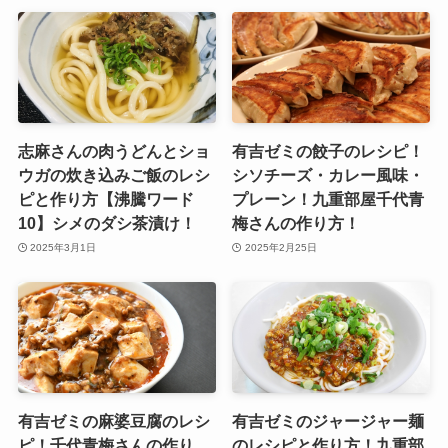
志麻さんの肉うどんとショ
有吉ゼミの餃子のレシピ！
ウガの炊き込みご飯のレシ
シソチーズ・カレー風味・
ピと作り方【沸騰ワード
プレーン！九重部屋千代青
10】シメのダシ茶漬け！
梅さんの作り方！
2025年3月1日
2025年2月25日
有吉ゼミの麻婆豆腐のレシ
有吉ゼミのジャージャー麺
ピ！千代青梅さんの作り
のレシピと作り方！九重部