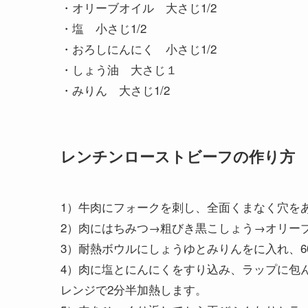
・オリーブオイル 大さじ1/2
・塩 小さじ1/2
・おろしにんにく 小さじ1/2
・しょう油 大さじ１
・みりん 大さじ1/2
レンチンローストビーフの作り方
1）牛肉にフォークを刺し、全面くまなく穴を
2）肉にはちみつ→粗びき黒こしょう→オリー
3）耐熱ボウルにしょうゆとみりんをに入れ、6
4）肉に塩とにんにくをすり込み、ラップに包ん
レンジで2分半加熱します。