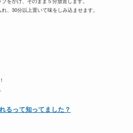
ップをかけ、そのまま５分放置します。
入れ、30分以上置いて味をしみ込ませます。
！
。
なれるって知ってました？