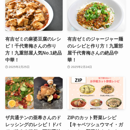
有吉ゼミの麻婆豆腐のレシ
有吉ゼミのジャージャー麺
ピ！千代青梅さんの作り
のレシピと作り方！九重部
方！九重部屋人気No.1絶品
屋千代青梅さんの絶品中
中華！
華！
2025年2月25日
2025年2月24日
ザ共通テンの亜希さんのド
ZIPのカット野菜レシピ
レッシングのレシピ！ドバ
【キャベツシュウマイ・ガ