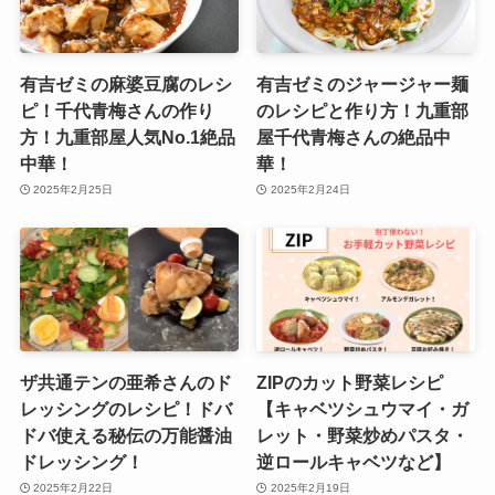
有吉ゼミの麻婆豆腐のレシ
有吉ゼミのジャージャー麺
ピ！千代青梅さんの作り
のレシピと作り方！九重部
方！九重部屋人気No.1絶品
屋千代青梅さんの絶品中
中華！
華！
2025年2月25日
2025年2月24日
ザ共通テンの亜希さんのド
ZIPのカット野菜レシピ
レッシングのレシピ！ドバ
【キャベツシュウマイ・ガ
ドバ使える秘伝の万能醤油
レット・野菜炒めパスタ・
ドレッシング！
逆ロールキャベツなど】
2025年2月22日
2025年2月19日