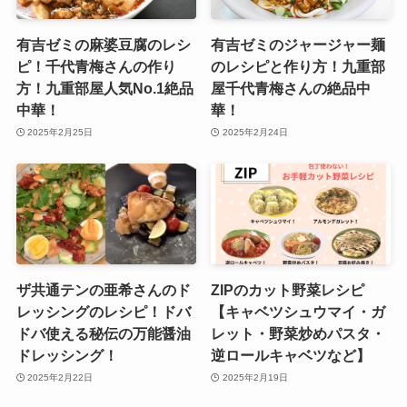
有吉ゼミの麻婆豆腐のレシ
有吉ゼミのジャージャー麺
ピ！千代青梅さんの作り
のレシピと作り方！九重部
方！九重部屋人気No.1絶品
屋千代青梅さんの絶品中
中華！
華！
2025年2月25日
2025年2月24日
ザ共通テンの亜希さんのド
ZIPのカット野菜レシピ
レッシングのレシピ！ドバ
【キャベツシュウマイ・ガ
ドバ使える秘伝の万能醤油
レット・野菜炒めパスタ・
ドレッシング！
逆ロールキャベツなど】
2025年2月22日
2025年2月19日