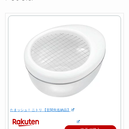
たまッシュ！ ニトリ 【玄関先迄納品】