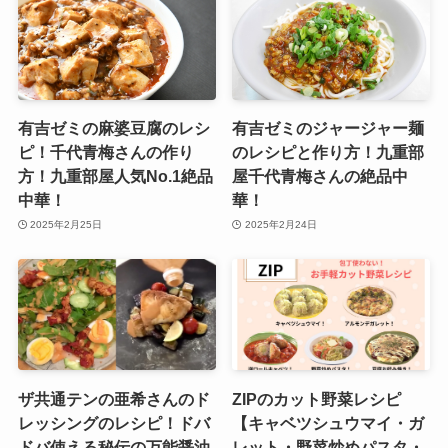
有吉ゼミの麻婆豆腐のレシ
有吉ゼミのジャージャー麺
ピ！千代青梅さんの作り
のレシピと作り方！九重部
方！九重部屋人気No.1絶品
屋千代青梅さんの絶品中
中華！
華！
2025年2月25日
2025年2月24日
ザ共通テンの亜希さんのド
ZIPのカット野菜レシピ
レッシングのレシピ！ドバ
【キャベツシュウマイ・ガ
ドバ使える秘伝の万能醤油
レット・野菜炒めパスタ・