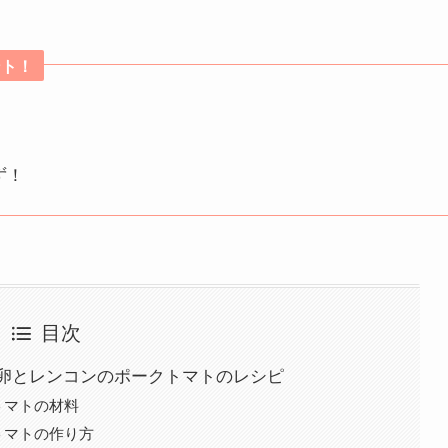
ント！
！
ず！
目次
卵とレンコンのポークトマトのレシピ
トマトの材料
トマトの作り方