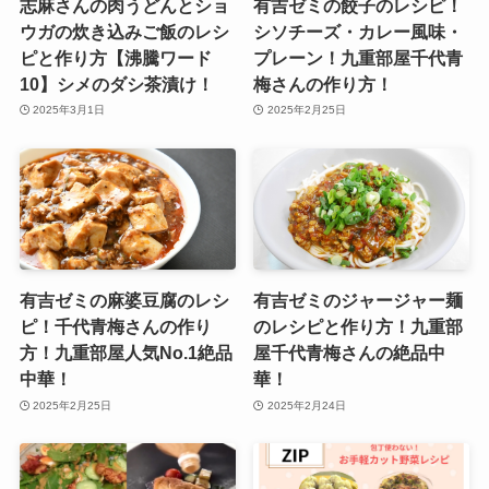
志麻さんの肉うどんとショ
有吉ゼミの餃子のレシピ！
ウガの炊き込みご飯のレシ
シソチーズ・カレー風味・
ピと作り方【沸騰ワード
プレーン！九重部屋千代青
10】シメのダシ茶漬け！
梅さんの作り方！
2025年3月1日
2025年2月25日
有吉ゼミの麻婆豆腐のレシ
有吉ゼミのジャージャー麺
ピ！千代青梅さんの作り
のレシピと作り方！九重部
方！九重部屋人気No.1絶品
屋千代青梅さんの絶品中
中華！
華！
2025年2月25日
2025年2月24日