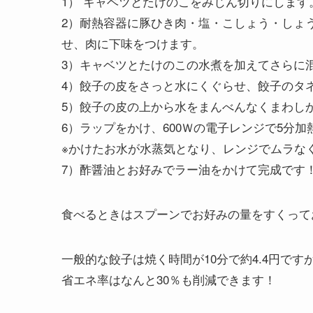
1） キャベツとたけのこをみじん切りにします
2）耐熱容器に豚ひき肉・塩・こしょう・しょ
せ、肉に下味をつけます。
3）キャベツとたけのこの水煮を加えてさらに
4）餃子の皮をさっと水にくぐらせ、餃子のタ
5）餃子の皮の上から水をまんべんなくまわし
6）ラップをかけ、600Ｗの電子レンジで5分加
※かけたお水が水蒸気となり、レンジでムラな
7）酢醤油とお好みでラー油をかけて完成です
食べるときはスプーンでお好みの量をすくって
一般的な餃子は焼く時間が10分で約4.4円で
省エネ率はなんと30％も削減できます！