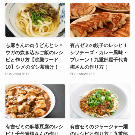
志麻さんの肉うどんとショ
有吉ゼミの餃子のレシピ！
ウガの炊き込みご飯のレシ
シソチーズ・カレー風味・
ピと作り方【沸騰ワード
プレーン！九重部屋千代青
10】シメのダシ茶漬け！
梅さんの作り方！
2025年3月1日
2025年2月25日
有吉ゼミの麻婆豆腐のレシ
有吉ゼミのジャージャー麺
ピ！千代青梅さんの作り
のレシピと作り方！九重部