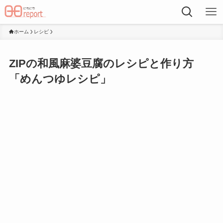
ホーム
レシピ
ZIPの和風麻婆豆腐のレシピと作り方
「めんつゆレシピ」