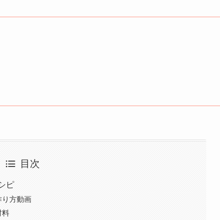
目次
シピ
作り方動画
材料