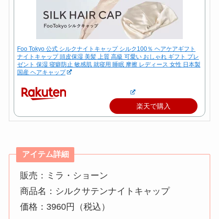
Foo Tokyo 公式 シルクナイトキャップ シルク100％ ヘアケアギフト
ナイトキャップ 頭皮保湿 美髪 上質 高級 可愛い おしゃれ ギフト プレ
ゼント 保湿 寝癖防止 敏感肌 就寝用 睡眠 摩擦 レディース 女性 日本製
国産 ヘアキャップ
楽天で購入
アイテム詳細
販売：ミラ・ショーン
商品名：シルクサテンナイトキャップ
価格：3960円（税込）