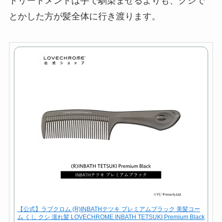
トリートメントは手で馴染ませるよりも、クシで
とかした方が髪全体に行き渡ります。
【公式】ラブクロム (R)INBATHテツキ プレミアムブラック 美髪コー
ム くし クシ 濡れ髪 LOVECHROME INBATH TETSUKI Premium Black