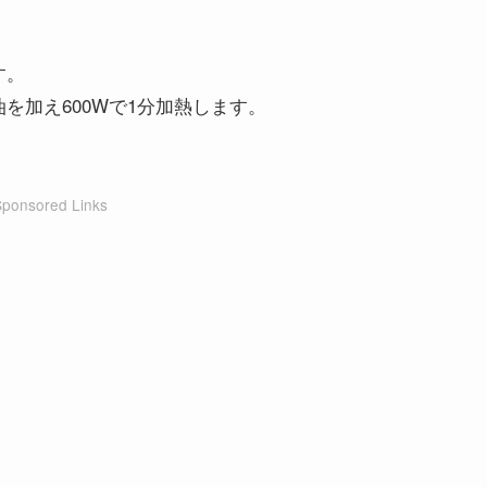
す。
を加え600Wで1分加熱します。
Sponsored Links