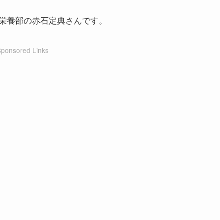
栄養部の赤石定典さんです。
Sponsored Links