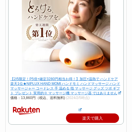
【2/5限定！P5倍+確定3280円相当お得！】加圧×温熱で ハンドケア
楽天1位★NIPLUX HAND MOMI ハンドモミ ハンドマッサージ ハンド
マッサージャー コードレス 手 温める 指 マッサージ グッズ ツボ ギフ
ト プレゼント 実用的※ マッサージ機 マッサージ器 ではありません
価格：13,860円（税込、送料無料)
(2024/2/5時点)
楽天で購入