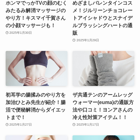
ホンマでっかTVの顔のむく
めざましバレンタインコス
みたるみ解消マッサージの
メ！ジルリーンチョコレー
やり方！キスマイ千賀さん
トアイシャドウとスナイデ
の小顔マッサージも！
ルブラッシングハートの通
販
2025年1月30日
2025年1月29日
初耳学の腸揉みのやり方を
ザ共通テンのアームレッグ
加治ひとみ先生が紹介！腸
ウォーマー(euma)の通販方
活で便秘解消からダイエッ
法や口コミ！ヨンアさんの
トまで！
冷え性対策アイテム！！
2025年1月27日
2025年1月17日