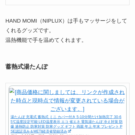
HAND MOMI（NIPLUX）は手もマッサージをして
くれるグッズです。
温熱機能で手を温めてくれます。
蓄熱式湯たんぽ
湯たんぽ 充電式 蓄熱式 ミニ カバー付き 5-10分間だけ加熱完了 30-6
5℃温度設定可能 LED温度表示 エコ 省エネ 電気湯たんぽ 冷え対策 防
爆 過熱防止 防寒対策 防寒グッズ ギフト 両親 年上 年末 プレゼント P
SE認証済み＆METI経済省登録済み