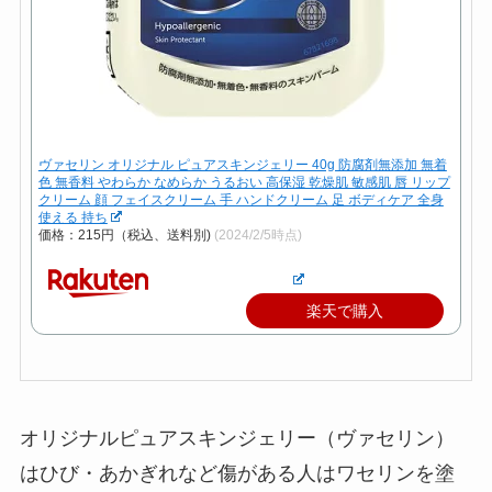
ヴァセリン オリジナル ピュアスキンジェリー 40g 防腐剤無添加 無着
色 無香料 やわらか なめらか うるおい 高保湿 乾燥肌 敏感肌 唇 リップ
クリーム 顔 フェイスクリーム 手 ハンドクリーム 足 ボディケア 全身
使える 持ち
価格：215円（税込、送料別)
(2024/2/5時点)
楽天で購入
オリジナルピュアスキンジェリー（ヴァセリン）
はひび・あかぎれなど傷がある人はワセリンを塗