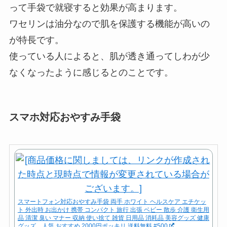
って手袋で就寝すると効果が高まります。
ワセリンは油分なので肌を保護する機能が高いの
が特長です。
使っている人によると、肌が透き通ってしわが少
なくなったように感じるとのことです。
スマホ対応おやすみ手袋
スマートフォン対応おやすみ手袋 両手 ホワイト ヘルスケア エチケッ
ト 外出時 お出かけ 携帯 コンパクト 旅行 出張 ベビー 散歩 介護 衛生用
品 清潔 臭い マナー 収納 使い捨て 雑貨 日用品 消耗品 美容グッズ 健康
グッズ .. 人気 おすすめ 2000円ポッキリ 送料無料 #500