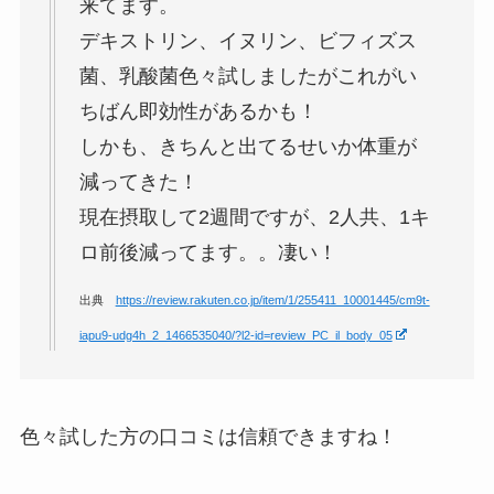
来てます。
デキストリン、イヌリン、
ビフィズス
菌、乳酸菌色々試しましたが
これがい
ちばん即効性があるかも！
しかも、きちんと出てるせいか
体重が
減ってきた！
現在摂取して2週間ですが、
2人共、1キ
ロ前後減ってます。。凄い！
出典
https://review.rakuten.co.jp/item/1/255411_10001445/cm9t-
iapu9-udg4h_2_1466535040/?l2-id=review_PC_il_body_05
色々試した方の口コミは信頼できますね！