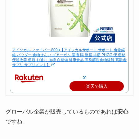
アイソカル ファイバー 800g【アイソカルサポート サポート 食物繊
維 パウダー 食物せんい グアーガム 腸活 腸 整腸 排便 PHGG 便 便秘
便通改善 便通 お通じ 血糖 血糖値 健康食品 高発酵性食物繊維 高齢者
サプリ サプリメント】
楽天で購入
グローバル企業が販売しているものであれば
安心
ですね。