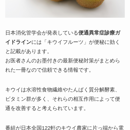
日本消化管学会が発表している
便通異常症診療ガ
イドライン
には「キウイフルーツ」が便秘に効く
と記載があります。
お医者さんのお墨付きの最新便秘対策がまとめら
れた一冊なので信頼できる情報です。
キウイは水溶性食物繊維やたんぱく質分解酵素、
ビタミン群が多く、それらの相互作用によって便
通を改善すると考えられています。
番組が日本全国122軒のキウイ農家に片っ端から電