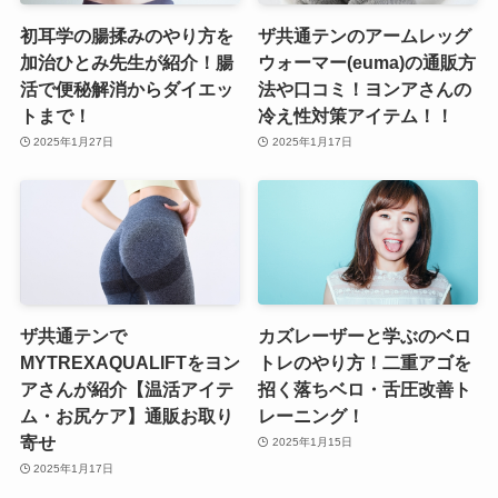
初耳学の腸揉みのやり方を
ザ共通テンのアームレッグ
加治ひとみ先生が紹介！腸
ウォーマー(euma)の通販方
活で便秘解消からダイエッ
法や口コミ！ヨンアさんの
トまで！
冷え性対策アイテム！！
2025年1月27日
2025年1月17日
ザ共通テンで
カズレーザーと学ぶのベロ
MYTREXAQUALIFTをヨン
トレのやり方！二重アゴを
アさんが紹介【温活アイテ
招く落ちベロ・舌圧改善ト
ム・お尻ケア】通販お取り
レーニング！
寄せ
2025年1月15日
2025年1月17日