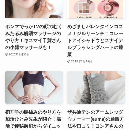
ホンマでっかTVの顔のむく
めざましバレンタインコス
みたるみ解消マッサージの
メ！ジルリーンチョコレー
やり方！キスマイ千賀さん
トアイシャドウとスナイデ
の小顔マッサージも！
ルブラッシングハートの通
販
2025年1月30日
2025年1月29日
初耳学の腸揉みのやり方を
ザ共通テンのアームレッグ
加治ひとみ先生が紹介！腸
ウォーマー(euma)の通販方
活で便秘解消からダイエッ
法や口コミ！ヨンアさんの