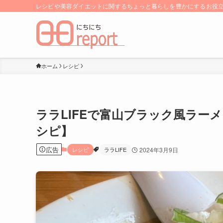
レシピや美容ダイエットに関するちょっと暮らしを豊かにするお役立ち
ホーム
レシピ
ララLIFEで富山ブラック風ラー
シピ】
広告
レシピ
ララLIFE
2024年3月9日