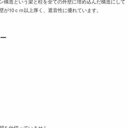
ン構造という梁と柱を全ての外壁に埋め込んだ構造にして
壁が10ｃｍ以上厚く、遮音性に優れています。
ー
関を仕切っていません。