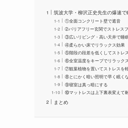
筑波大学・柳沢正史先生の爆速で
①全面コンクリート壁で遮音
➁バリアフリー玄関でストレス
③広いリビング・高い天井で睡
④柔らかい床でリラックス効果
⑤階段の段差を低くしてストレ
⑥全室温度をキープでリラック
⑦観葉植物を置いてストレスを
⑧とにかく暗い照明で早く眠く
⑨寝室は真っ暗にする
⑩マットレスは上下裏表変えて
まとめ