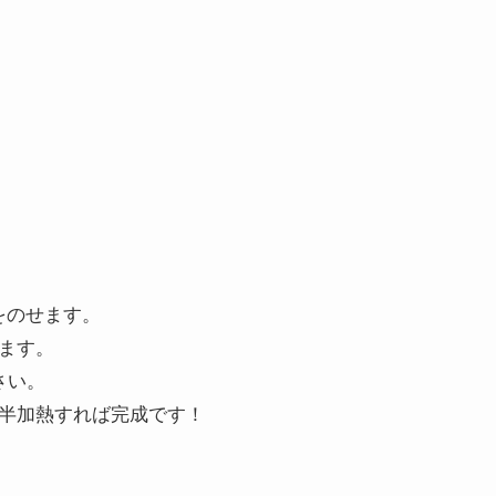
をのせます。
ます。
さい。
分半加熱すれば完成です！