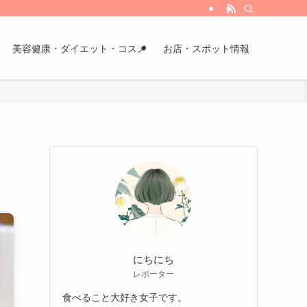
美容健康・ダイエット・コスメ
お店・スポット情報
にちにち
レポーター
食べること大好き女子です。