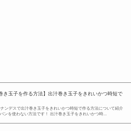
巻き玉子を作る方法】出汁巻き玉子をきれいかつ時短で
ヒルナンデスで出汁巻き玉子をきれいかつ時短で作る方法について紹介
パンを使わない方法です！ 出汁巻き玉子をきれいかつ時...