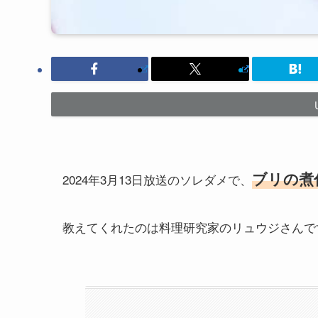
ブリの煮
2024年3月13日放送のソレダメで、
教えてくれたのは料理研究家のリュウジさんで