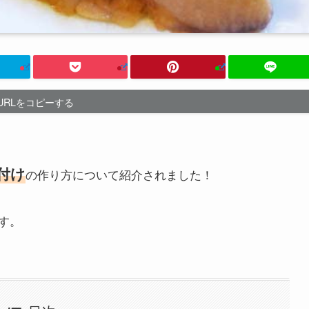
URLをコピーする
付け
の作り方について紹介されました！
す。