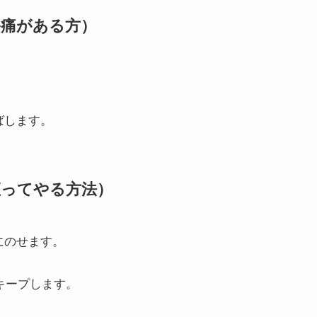
膝痛がある方）
。
ばします。
座ってやる方法）
にのせます。
秒キープします。