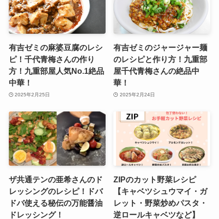
有吉ゼミの麻婆豆腐のレシ
有吉ゼミのジャージャー麺
ピ！千代青梅さんの作り
のレシピと作り方！九重部
方！九重部屋人気No.1絶品
屋千代青梅さんの絶品中
中華！
華！
2025年2月25日
2025年2月24日
ザ共通テンの亜希さんのド
ZIPのカット野菜レシピ
レッシングのレシピ！ドバ
【キャベツシュウマイ・ガ
ドバ使える秘伝の万能醤油
レット・野菜炒めパスタ・
ドレッシング！
逆ロールキャベツなど】