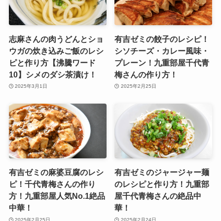
志麻さんの肉うどんとショ
有吉ゼミの餃子のレシピ！
ウガの炊き込みご飯のレシ
シソチーズ・カレー風味・
ピと作り方【沸騰ワード
プレーン！九重部屋千代青
10】シメのダシ茶漬け！
梅さんの作り方！
2025年3月1日
2025年2月25日
有吉ゼミの麻婆豆腐のレシ
有吉ゼミのジャージャー麺
ピ！千代青梅さんの作り
のレシピと作り方！九重部
方！九重部屋人気No.1絶品
屋千代青梅さんの絶品中
中華！
華！
2025年2月25日
2025年2月24日