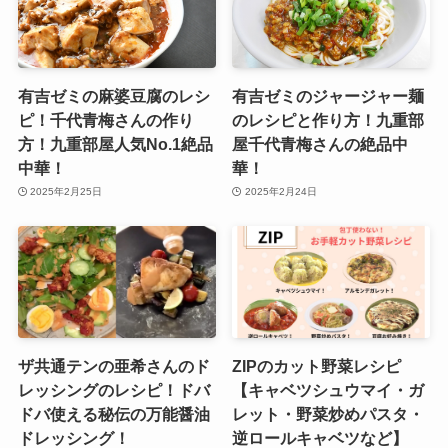
有吉ゼミの麻婆豆腐のレシ
有吉ゼミのジャージャー麺
ピ！千代青梅さんの作り
のレシピと作り方！九重部
方！九重部屋人気No.1絶品
屋千代青梅さんの絶品中
中華！
華！
2025年2月25日
2025年2月24日
ザ共通テンの亜希さんのド
ZIPのカット野菜レシピ
レッシングのレシピ！ドバ
【キャベツシュウマイ・ガ
ドバ使える秘伝の万能醤油
レット・野菜炒めパスタ・
ドレッシング！
逆ロールキャベツなど】