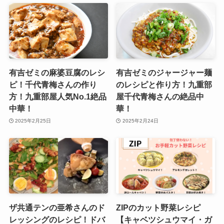
有吉ゼミの麻婆豆腐のレシ
有吉ゼミのジャージャー麺
ピ！千代青梅さんの作り
のレシピと作り方！九重部
方！九重部屋人気No.1絶品
屋千代青梅さんの絶品中
中華！
華！
2025年2月25日
2025年2月24日
ザ共通テンの亜希さんのド
ZIPのカット野菜レシピ
レッシングのレシピ！ドバ
【キャベツシュウマイ・ガ