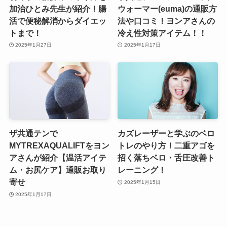
加治ひとみ先生が紹介！腸
ウォーマー(euma)の通販方
活で便秘解消からダイエッ
法や口コミ！ヨンアさんの
トまで！
冷え性対策アイテム！！
2025年1月27日
2025年1月17日
ザ共通テンで
カズレーザーと学ぶのベロ
MYTREXAQUALIFTをヨン
トレのやり方！二重アゴを
アさんが紹介【温活アイテ
招く落ちベロ・舌圧改善ト
ム・お尻ケア】通販お取り
レーニング！
寄せ
2025年1月15日
2025年1月17日